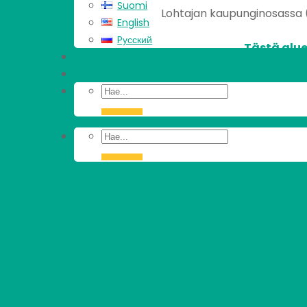
Suomi
Lohtajan kaupunginosassa (1 
English
Pусский
Tästä alue