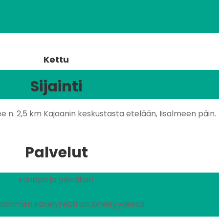
Kettu
Sijainti
e n. 2,5 km Kajaanin keskustasta etelään, Iisalmeen päin.
Palvelut
Kauppa ja päiväkoti.
lammen kävelyreitti on läheisyydessä.