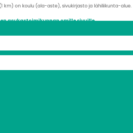
km) on koulu (ala-aste), sivukirjasto ja lähiliikunta-alue.
en asukastoimikunnan omille sivuille.