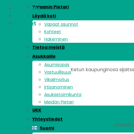
Kajaanin Pietari
Asuinalue
Kohde
Löydä koti
Asunnot
Vapaat asunnot
Kohteet
Hakeminen
Tietoa meistä
Asukkaille
Asumisopas
Ketun kaupunginosa sijaitse
Vastuullisuus
Vikailmoitus
Irtisanominen
Asukastoimikunta
Meidän Pietari
UKK
Yhteystiedot
Vimpelin
Suomi