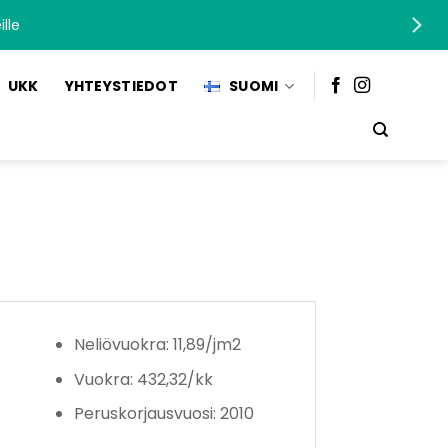
lle
UKK
YHTEYSTIEDOT
SUOMI
Neliövuokra: 11,89/jm2
Vuokra: 432,32/kk
Peruskorjausvuosi: 2010