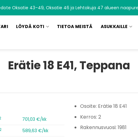
edote Oksatie 43–49, Oksatie 46 ja Lehtokuja 47 alueen naapurei
TARI
LÖYDÄ KOTI
TIETOA MEISTÄ
ASUKKAILLE
Erätie 18 E41, Teppana
Osoite: Erätie 18 E41
Kerros: 2
2
701,03 €/kk
Rakennusvuosi: 1981
2
589,63 €/kk