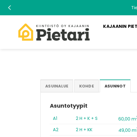
Skip
Ti
to
content
KAJAANIN PIE
ASUINALUE
KOHDE
ASUNNOT
Asuntotyypit
A1
2 H + K + S
60,00 m
A2
2 H + KK
49,00 m