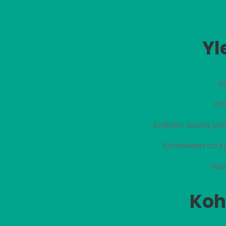
Yl
Ko
Ko
Erillinen sauna, j
Kohteessa on ky
Huo
Koh