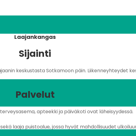
Laajankangas
Sijainti
ajaanin keskustasta Sotkamoon päin. Liikenneyhteydet ke
Palvelut
, terveysasema, apteekki ja päiväkoti ovat läheisyydessä.
sekä laaja puistoalue, jossa hyvät mahdollisuudet ulkoiluu