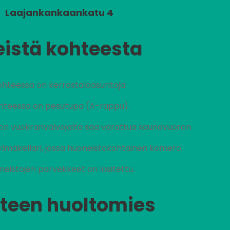
Laajankankaankatu 4
eistä kohteesta
hteessa on kerrostaloasuntoja.
hteessa on pesutupa (A-rappu).
ohon vuokranvalvojalta saa varattua saunavuoron.
lmäkellari, jossa huoneistokohtainen komero.
neistojen parvekkeet on lasitettu.
teen huoltomies