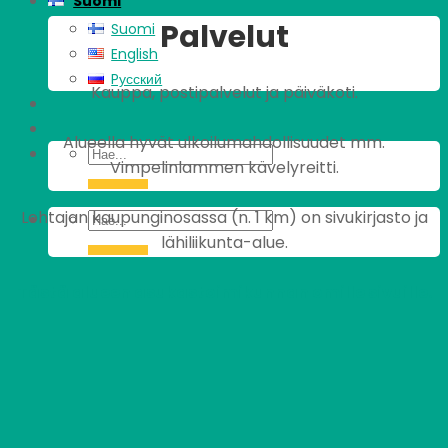
Suomi
Palvelut
Suomi
English
Pусский
Kauppa, postipalvelut ja päiväkoti.
Alueella hyvät ulkoilumahdollisuudet mm.
Vimpelinlammen kävelyreitti.
Lohtajan kaupunginosassa (n. 1 km) on sivukirjasto ja
lähiliikunta-alue.
Tästä alueen asukastoimikunnan omille sivuille.