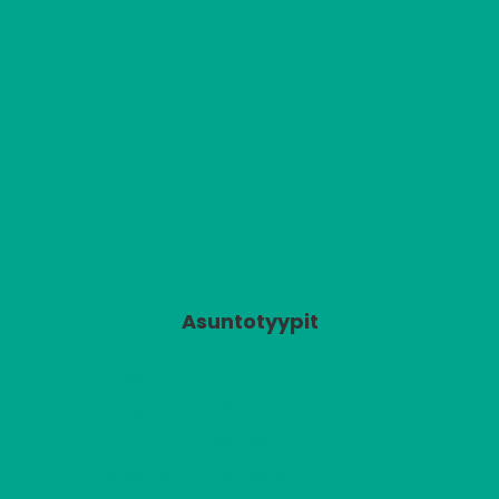
Asuntotyypit
2
A1
1 H + TK
480,74 €/kk
39,50 m
2
A2
1 H + TK
480,74 €/kk
39,50 m
2
A3
1 H + TK
493,29 €/kk
40,00 m
2
A4
1 H + TK
484,89 €/kk
39,50 m