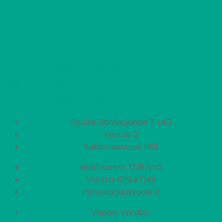
2
D34
3 H + K
818,50 €/kk
66,50 m
2
D35
3 H + K
827,02 €/kk
66,50 m
2
D36
3 H + K
834,33 €/kk
67,00 m
2
E37
4 H + K
1004,85 €/kk
85,00 m
2
E38
4 H + K
1004,85 €/kk
85,00 m
2
E39
4 H + K
1019,47 €/kk
85,50 m
2
E40
4 H + K
1019,47 €/kk
85,50 m
Osoite: Samoojantie 7 E40
Kerros: 2
Rakennusvuosi: 1991
Neliövuokra: 12,18/jm2
Vuokra: 1019,47/kk
Peruskorjausvuosi: 0
Vapaa: Varattu