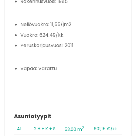
Rakennusvuosi: 1985
Neliövuokra: 11,55/jm2
Vuokra: 624,49/kk
Peruskorjausvuosi: 2011
Vapaa: Varattu
Asuntotyypit
2
A1
2 H + K + S
601,15 €/kk
53,00 m