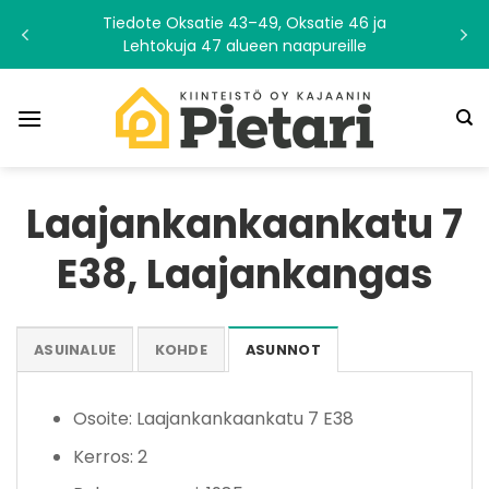
Skip
Tiedote Oksatie 43–49, Oksatie 46 ja
to
Lehtokuja 47 alueen naapureille
content
Laajankankaankatu 7
E38, Laajankangas
ASUINALUE
KOHDE
ASUNNOT
Osoite: Laajankankaankatu 7 E38
Kerros: 2