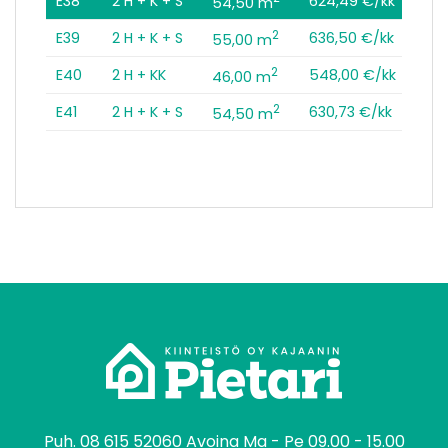
E38
2 H + K + S
624,49 €/kk
54,50 m
2
E39
2 H + K + S
636,50 €/kk
55,00 m
2
E40
2 H + KK
548,00 €/kk
46,00 m
2
E41
2 H + K + S
630,73 €/kk
54,50 m
tomo
Puh.
08 615 52060
Avoina Ma - Pe 09.00 - 15.00