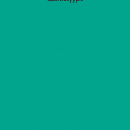
2
E33
2 H + KK
515,06 €/kk
49,00 m
2
E34
2 H + KK
459,46 €/kk
42,00 m
2
E35
2 H + KK
463,66 €/kk
42,00 m
2
E36
1 H + K
389,18 €/kk
34,00 m
2
E37
2 H + K
608,42 €/kk
58,50 m
2
E38
2 H + KK
467,85 €/kk
42,00 m
2
E39
1 H + K
393,38 €/kk
34,00 m
2
E40
2 H + K
616,81 €/kk
58,50 m
2
F41
3 H + K
754,23 €/kk
77,00 m
2
F42
3 H + K
761,57 €/kk
77,00 m
2
F43
2 H + K
609,47 €/kk
58,50 m
2
F44
3 H + K
771,02 €/kk
77,00 m
2
F45
2 H + K
616,81 €/kk
58,50 m
2