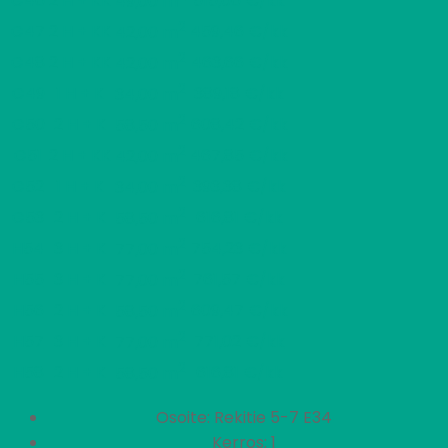
G46
2 H + KK
515,06 €/kk
49,00 m
2
G47
2 H + KK
459,46 €/kk
42,00 m
2
G48
2 H + KK
463,66 €/kk
42,00 m
2
G49
1 H + K
389,18 €/kk
34,00 m
2
G50
2 H + K
608,42 €/kk
58,50 m
2
G51
2 H + KK
467,85 €/kk
42,00 m
2
G52
1 H + K
393,38 €/kk
34,00 m
2
G53
2 H + K
616,81 €/kk
58,50 m
2
H54
3 H + K
754,23 €/kk
77,00 m
2
H55
3 H + K
761,57 €/kk
77,00 m
2
H56
2 H + K
609,47 €/kk
58,50 m
2
H57
3 H + K
771,02 €/kk
77,00 m
2
H58
2 H + K
616,81 €/kk
58,50 m
Osoite: Rekitie 5-7 E34
Kerros: 1