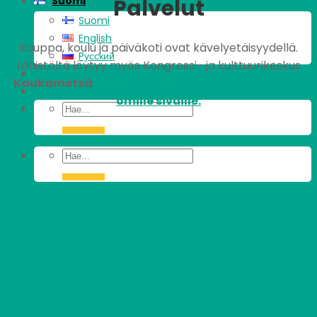
Palvelut
Suomi
Suomi
English
Kauppa, koulu ja päiväkoti ovat kävelyetäisyydellä.
Pусский
Lähistöltä löytyy myös Kongressi- ja kulttuurikeskus
Kaukametsä
.
Tästä alueen asukastoimikunnan
omille sivuille.