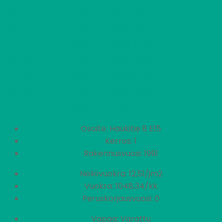
2
C9
2 H + KK + S
559,20 €/kk
43,00 m
2
C10
2 H + KK + S
559,20 €/kk
43,00 m
2
C11
2 H + KK + S
612,99 €/kk
48,00 m
2
D12
3 H + K + S
851,93 €/kk
71,00 m
2
D13
3 H + K + S
851,93 €/kk
71,00 m
2
D14
3 H + K + S
851,93 €/kk
71,00 m
2
E15
4 H + K + S
1048,34 €/kk
91,00 m
Osoite: Haukitie 8 E15
Kerros: 1
Rakennusvuosi: 1991
Neliövuokra: 12,51/jm2
Vuokra: 1048,34/kk
Peruskorjausvuosi: 0
Vapaa: Varattu