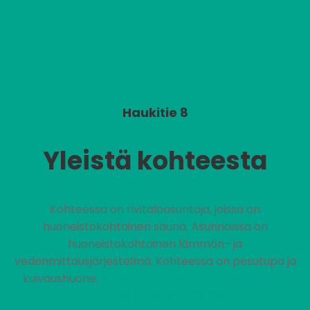
Haukitie 8
Yleistä kohteesta
Kohteessa on rivitaloasuntoja, joissa on
huoneistokohtainen sauna. Asunnoissa on
huoneistokohtainen lämmön- ja
vedenmittausjärjestelmä. Kohteessa on pesutupa ja
kuivaushuone.
Vuokra sisältää nettiyhteyden,
jonka nopeus on 100/10M.