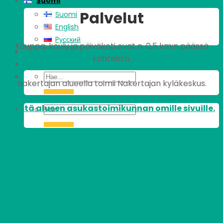
Suomi
Palvelut
Suomi
English
Pусский
Kauppa, koulu ja päiväkoti ovat n. 0,5 km:n päässä
kohteista.
Nakertajan alueella toimii Nakertajan kyläkeskus.
Tästä alueen asukastoimikunnan omille sivuille.