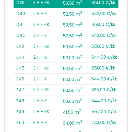
2
D39
3 H + KK
651,00 €/kk
53,50 m
2
D40
2 H + K
642,00 €/kk
52,50 m
2
D41
3 H + KK
651,00 €/kk
53,50 m
2
D42
2 H + K
642,00 €/kk
52,50 m
2
E43
3 H + KK
651,00 €/kk
53,50 m
2
E44
2 H + K
644,00 €/kk
53,00 m
2
E45
3 H + KK
651,00 €/kk
53,50 m
2
E46
2 H + K
644,00 €/kk
53,00 m
2
E47
3 H + KK
636,00 €/kk
53,50 m
2
E48
2 H + K
644,00 €/kk
53,00 m
2
F49
2 H + KK
557,00 €/kk
41,50 m
2
F50
3 H + K
743,00 €/kk
64,00 m