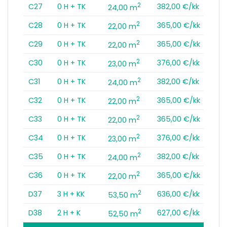
2
C27
0 H + TK
382,00 €/kk
24,00 m
2
C28
0 H + TK
365,00 €/kk
22,00 m
2
C29
0 H + TK
365,00 €/kk
22,00 m
2
C30
0 H + TK
376,00 €/kk
23,00 m
2
C31
0 H + TK
382,00 €/kk
24,00 m
2
C32
0 H + TK
365,00 €/kk
22,00 m
2
C33
0 H + TK
365,00 €/kk
22,00 m
2
C34
0 H + TK
376,00 €/kk
23,00 m
2
C35
0 H + TK
382,00 €/kk
24,00 m
2
C36
0 H + TK
365,00 €/kk
22,00 m
2
D37
3 H + KK
636,00 €/kk
53,50 m
2
D38
2 H + K
627,00 €/kk
52,50 m