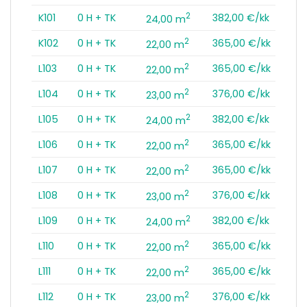
2
K101
0 H + TK
382,00 €/kk
24,00 m
2
K102
0 H + TK
365,00 €/kk
22,00 m
2
L103
0 H + TK
365,00 €/kk
22,00 m
2
L104
0 H + TK
376,00 €/kk
23,00 m
2
L105
0 H + TK
382,00 €/kk
24,00 m
2
L106
0 H + TK
365,00 €/kk
22,00 m
2
L107
0 H + TK
365,00 €/kk
22,00 m
2
L108
0 H + TK
376,00 €/kk
23,00 m
2
L109
0 H + TK
382,00 €/kk
24,00 m
2
L110
0 H + TK
365,00 €/kk
22,00 m
2
L111
0 H + TK
365,00 €/kk
22,00 m
2
L112
0 H + TK
376,00 €/kk
23,00 m