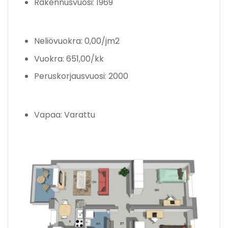
Rakennusvuosi: 1969
Neliövuokra: 0,00/jm2
Vuokra: 651,00/kk
Peruskorjausvuosi: 2000
Vapaa: Varattu