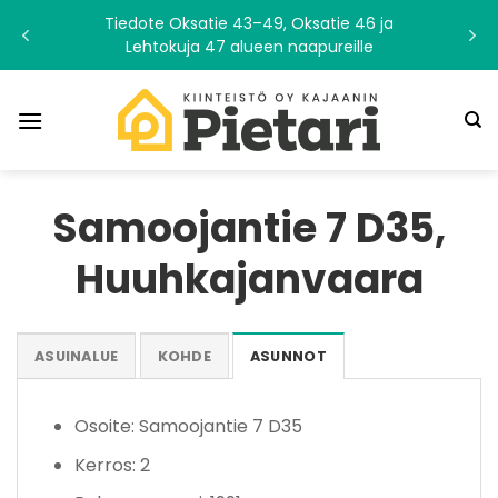
Skip
Tiedote Oksatie 43–49, Oksatie 46 ja
to
Lehtokuja 47 alueen naapureille
content
Samoojantie 7 D35,
Huuhkajanvaara
ASUINALUE
KOHDE
ASUNNOT
Osoite: Samoojantie 7 D35
Kerros: 2