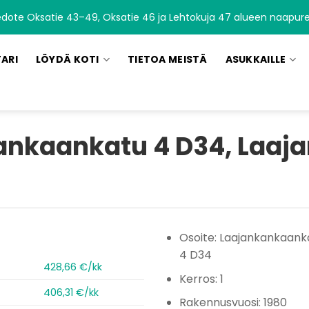
edote Oksatie 43–49, Oksatie 46 ja Lehtokuja 47 alueen naapurei
TARI
LÖYDÄ KOTI
TIETOA MEISTÄ
ASUKKAILLE
ankaankatu 4 D34, Laaj
Osoite: Laajankankaank
4 D34
428,66 €/kk
Kerros: 1
406,31 €/kk
Rakennusvuosi: 1980