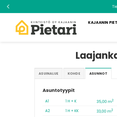
Skip
Ti
to
content
KAJAANIN PIE
Laajank
ASUINALUE
KOHDE
ASUNNOT
Asuntotyypit
2
A1
1 H + K
35,00 m
2
A2
1 H + KK
33,00 m