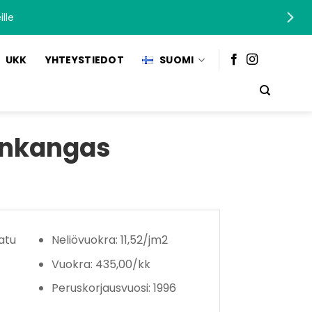
lle
UKK
YHTEYSTIEDOT
SUOMI
ankangas
atu
Neliövuokra: 11,52/jm2
Vuokra: 435,00/kk
Peruskorjausvuosi: 1996