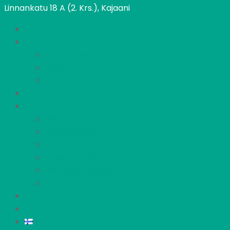
Linnankatu 18 A (2. Krs.), Kajaani
Kajaanin Pietari
Löydä koti
Vapaat asunnot
Kohteet
Hakeminen
Tietoa meistä
Asukkaille
Asumisopas
Vastuullisuus
Vikailmoitus
Irtisanominen
Asukastoimikunta
Meidän Pietari
UKK
Yhteystiedot
Suomi