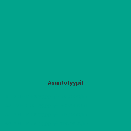
Asuntotyypit
2
A1
2 H + K + S
701,03 €/kk
60,00 m
2
A2
2 H + KK
589,63 €/kk
49,00 m
2
A3
2 H + K + S
701,03 €/kk
60,00 m
2
A4
2 H + K + S
708,05 €/kk
60,00 m