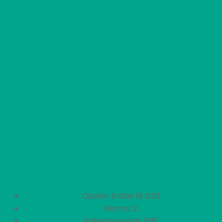
2
D34
2 H + K + S
715,18 €/kk
60,00 m
2
D35
2 H + KK
607,70 €/kk
49,50 m
2
D36
2 H + K + S
715,18 €/kk
60,00 m
2
E37
2 H + K + S
701,03 €/kk
60,00 m
2
E38
1 H + KK
427,92 €/kk
33,00 m
2
E39
3 H + K + S
807,21 €/kk
70,50 m
2
E40
2 H + K + S
708,05 €/kk
60,00 m
2
E41
1 H + KK
432,32 €/kk
33,00 m
2
E42
3 H + K + S
815,42 €/kk
70,50 m
2
E43
2 H + K + S
715,18 €/kk
60,00 m
2
E44
1 H + KK
436,60 €/kk
33,00 m
2
E45
3 H + K + S
823,50 €/kk
70,50 m
Osoite: Erätie 18 D33
Kerros: 2
Rakennusvuosi: 1981