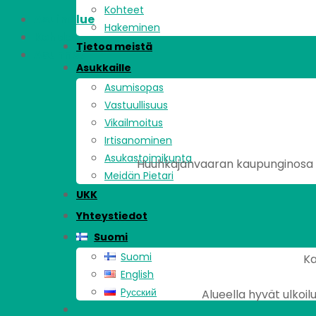
Kohteet
Asuinalue
Hakeminen
Kohde
Tietoa meistä
Asunnot
Asukkaille
Asumisopas
Vastuullisuus
Vikailmoitus
Irtisanominen
Asukastoimikunta
Huuhkajanvaaran kaupunginosa si
Meidän Pietari
UKK
Yhteystiedot
Suomi
Suomi
Ka
English
Pусский
Alueella hyvät ulkoi