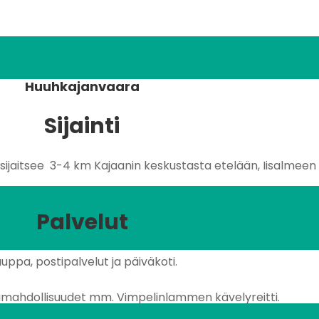
Huuhkajanvaara
Sijainti
jaitsee 3-4 km Kajaanin keskustasta etelään, Iisalmeen 
Palvelut
uppa, postipalvelut ja päiväkoti.
lumahdollisuudet mm. Vimpelinlammen kävelyreitti.