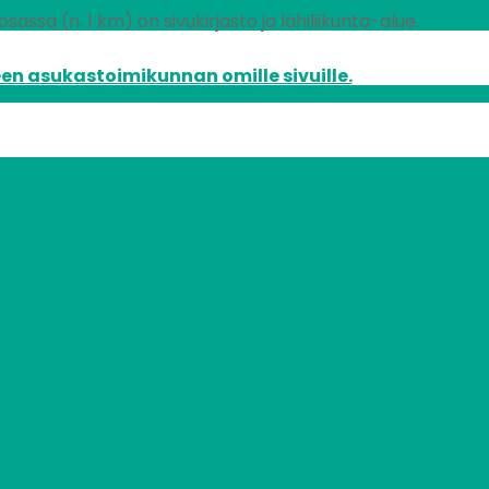
assa (n. 1 km) on sivukirjasto ja lähiliikunta-alue.
en asukastoimikunnan omille sivuille.