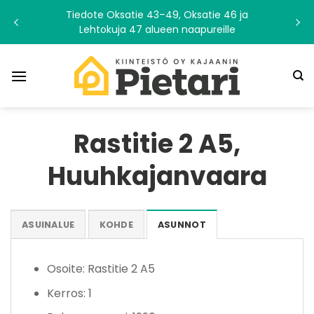
Skip
Tiedote Oksatie 43–49, Oksatie 46 ja
to
Lehtokuja 47 alueen naapureille
content
Rastitie 2 A5,
Huuhkajanvaara
ASUINALUE
KOHDE
ASUNNOT
Osoite: Rastitie 2 A5
Kerros: 1