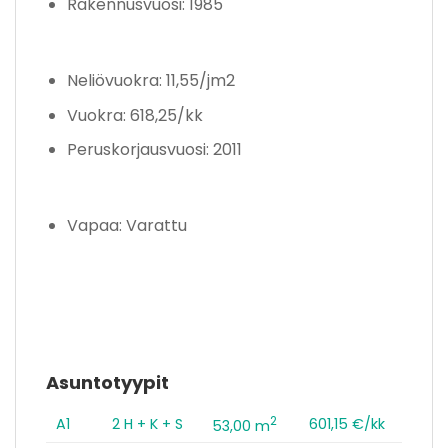
Rakennusvuosi: 1985
Neliövuokra: 11,55/jm2
Vuokra: 618,25/kk
Peruskorjausvuosi: 2011
Vapaa: Varattu
Asuntotyypit
2
A1
2 H + K + S
601,15 €/kk
53,00 m