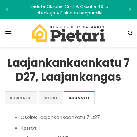
Skip
Tiedote Oksatie 43–49, Oksatie 46 ja
to
Lehtokuja 47 alueen naapureille
content
Laajankankaankatu 7
D27, Laajankangas
ASUINALUE
KOHDE
ASUNNOT
Osoite: Laajankankaankatu 7 D27
Kerros: 1