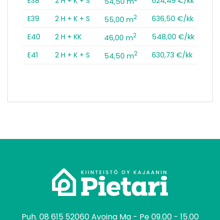
E38
2 H + K + S
624,49 €/kk
54,50 m
2
E39
2 H + K + S
636,50 €/kk
55,00 m
2
E40
2 H + KK
548,00 €/kk
46,00 m
2
E41
2 H + K + S
630,73 €/kk
54,50 m
tomo
Puh.
08 615 52060
Avoina Ma - Pe 09.00 - 15.00