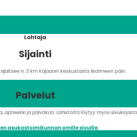
Lohtaja
Sijainti
ijaitsee n. 3 km Kajaanin keskustasta Iisalmeen päin.
Palvelut
 apteekki ja päiväkoti. Lähistöltä löytyy myös sivukirjasto 
en asukastoimikunnan omille sivuille.