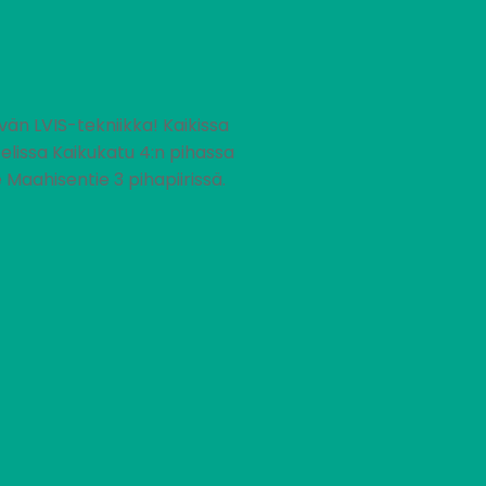
än LVIS-tekniikka! Kaikissa
lissa Kaikukatu 4:n pihassa
e Maahisentie 3 pihapiirissä.