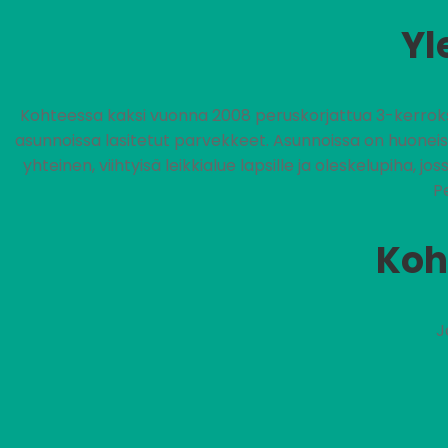
Yl
Kohteessa kaksi vuonna 2008 peruskorjattua 3-kerroksis
asunnoissa lasitetut parvekkeet. Asunnoissa on huonei
yhteinen, viihtyisä leikkialue lapsille ja oleskelupiha, j
P
Koh
J