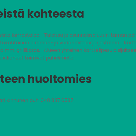
eistä kohteesta
ta kerrostaloa. Taloissa ja asunnoissa uusin, tämän päiv
stokohtainen lämmön- ja vedenmittausjärjestelmä. Kortte
ossa mm. grillikatos. Alueen yhteinen korttelipesula sijaitse
esukoneet toimivat puhelimella.
teen huoltomies
ari Kinnunen puh. 040 837 6587