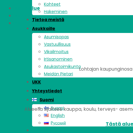
Kohteet
Asuinalue
Hakeminen
Kohde
Tietoa meistä
Asunnot
Asukkaille
Asumisopas
Vastuullisuus
Vikailmoitus
Irtisanominen
Asukastoimikunta
Lohtajan kaupunginosa s
Meidän Pietari
UKK
Yhteystiedot
Suomi
Suomi
Alueella sijaitsee kauppa, koulu, terveys- asema,
English
Pусский
Tästä alue