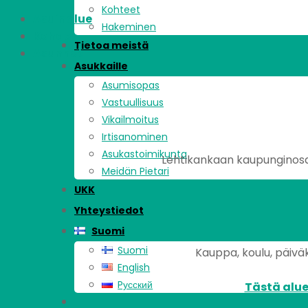
Kohteet
Asuinalue
Hakeminen
Kohde
Tietoa meistä
Asunnot
Asukkaille
Asumisopas
Vastuullisuus
Vikailmoitus
Irtisanominen
Asukastoimikunta
Lehtikankaan kaupunginosa 
Meidän Pietari
UKK
Yhteystiedot
Suomi
Suomi
Kauppa, koulu, päiväk
English
Pусский
Tästä alue