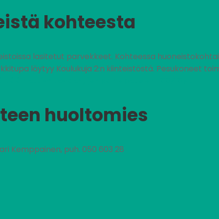
eistä kohteesta
oneistoissa lasitetut parvekkeet. Kohteessa huoneistokohta
kkitupa löytyy Koulukuja 2:n kiinteistöstä. Pesukoneet toi
ältää nettiyhteyden, jonka nopeus on 100/10M.
teen huoltomies
nari Kemppainen, puh. 050 603 28