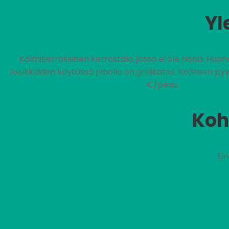
Yl
Kolmikerroksinen kerrostalo, jossa ei ole hissiä. Hu
Asukkaiden käytössä pihalla on grillikatos. Kohteen pyy
€/pesu.
Vuokra sis
Koh
Ei