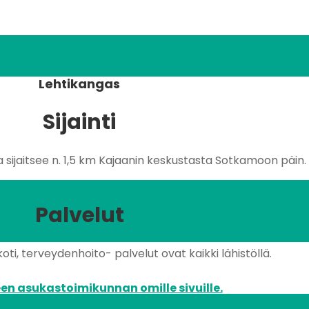
Lehtikangas
Sijainti
sijaitsee n. 1,5 km Kajaanin keskustasta Sotkamoon päin.
Palvelut
oti, terveydenhoito- palvelut ovat kaikki lähistöllä.
en asukastoimikunnan omille sivuille.