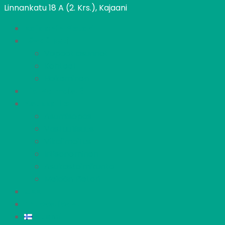
Linnankatu 18 A (2. Krs.), Kajaani
Kajaanin Pietari
Löydä koti
Vapaat asunnot
Kohteet
Hakeminen
Tietoa meistä
Asukkaille
Asumisopas
Vastuullisuus
Vikailmoitus
Irtisanominen
Asukastoimikunta
Meidän Pietari
UKK
Yhteystiedot
Suomi