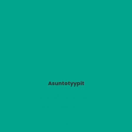
Asuntotyypit
2
A1
2 H + K + S
701,03 €/kk
60,00 m
2
A2
2 H + KK
589,63 €/kk
49,00 m
2
A3
2 H + K + S
701,03 €/kk
60,00 m
2
A4
2 H + K + S
708,05 €/kk
60,00 m