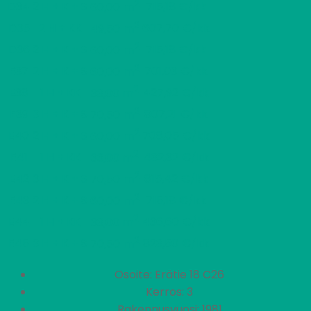
2
D34
2 H + K + S
715,18 €/kk
60,00 m
2
D35
2 H + KK
607,70 €/kk
49,50 m
2
D36
2 H + K + S
715,18 €/kk
60,00 m
2
E37
2 H + K + S
701,03 €/kk
60,00 m
2
E38
1 H + KK
427,92 €/kk
33,00 m
2
E39
3 H + K + S
807,21 €/kk
70,50 m
2
E40
2 H + K + S
708,05 €/kk
60,00 m
2
E41
1 H + KK
432,32 €/kk
33,00 m
2
E42
3 H + K + S
815,42 €/kk
70,50 m
2
E43
2 H + K + S
715,18 €/kk
60,00 m
2
E44
1 H + KK
436,60 €/kk
33,00 m
2
E45
3 H + K + S
823,50 €/kk
70,50 m
Osoite: Erätie 18 C26
Kerros: 3
Rakennusvuosi: 1981