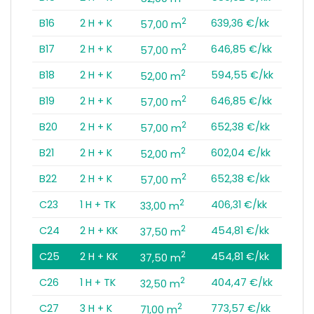
2
B16
2 H + K
639,36 €/kk
57,00 m
2
B17
2 H + K
646,85 €/kk
57,00 m
2
B18
2 H + K
594,55 €/kk
52,00 m
2
B19
2 H + K
646,85 €/kk
57,00 m
2
B20
2 H + K
652,38 €/kk
57,00 m
2
B21
2 H + K
602,04 €/kk
52,00 m
2
B22
2 H + K
652,38 €/kk
57,00 m
2
C23
1 H + TK
406,31 €/kk
33,00 m
2
C24
2 H + KK
454,81 €/kk
37,50 m
2
C25
2 H + KK
454,81 €/kk
37,50 m
2
C26
1 H + TK
404,47 €/kk
32,50 m
2
C27
3 H + K
773,57 €/kk
71,00 m