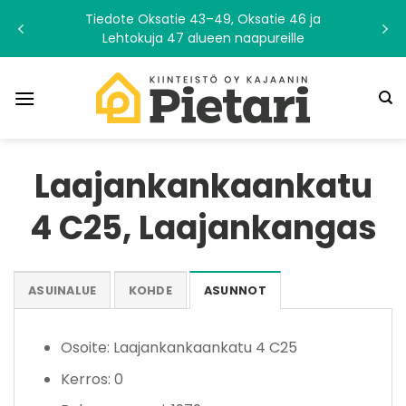
Skip
Concreate Urban A
3–49, Oksatie 46 ja
Vesitorninmäen al
to
ueen naapureille
19.7
content
Laajankankaankatu
4 C25, Laajankangas
ASUINALUE
KOHDE
ASUNNOT
Osoite: Laajankankaankatu 4 C25
Kerros: 0