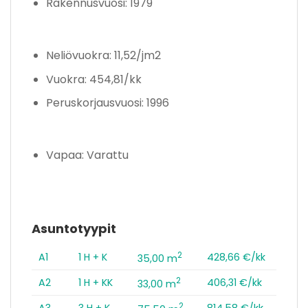
Rakennusvuosi: 1979
Neliövuokra: 11,52/jm2
Vuokra: 454,81/kk
Peruskorjausvuosi: 1996
Vapaa: Varattu
Asuntotyypit
2
A1
1 H + K
428,66 €/kk
35,00 m
2
A2
1 H + KK
406,31 €/kk
33,00 m
2
A3
3 H + K
814,58 €/kk