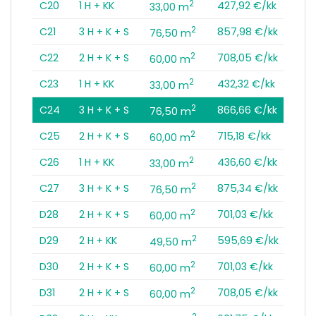
2
C20
1 H + KK
427,92 €/kk
33,00 m
2
C21
3 H + K + S
857,98 €/kk
76,50 m
2
C22
2 H + K + S
708,05 €/kk
60,00 m
2
C23
1 H + KK
432,32 €/kk
33,00 m
2
C24
3 H + K + S
866,66 €/kk
76,50 m
2
C25
2 H + K + S
715,18 €/kk
60,00 m
2
C26
1 H + KK
436,60 €/kk
33,00 m
2
C27
3 H + K + S
875,34 €/kk
76,50 m
2
D28
2 H + K + S
701,03 €/kk
60,00 m
2
D29
2 H + KK
595,69 €/kk
49,50 m
2
D30
2 H + K + S
701,03 €/kk
60,00 m
2
D31
2 H + K + S
708,05 €/kk
60,00 m