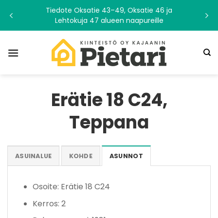
Skip
Tiedote Oksatie 43–49, Oksatie 46 ja
to
Lehtokuja 47 alueen naapureille
content
Erätie 18 C24,
Teppana
ASUINALUE
KOHDE
ASUNNOT
Osoite: Erätie 18 C24
Kerros: 2