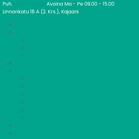
Puh.
08 615 52060
Avoina Ma - Pe 09.00 - 15.00
Linnankatu 18 A (2. Krs.), Kajaani
Kajaanin Pietari
Löydä koti
Vapaat asunnot
Kohteet
Hakeminen
Tietoa meistä
Asukkaille
Asumisopas
Vastuullisuus
Vikailmoitus
Irtisanominen
Asukastoimikunta
Meidän Pietari
UKK
Yhteystiedot