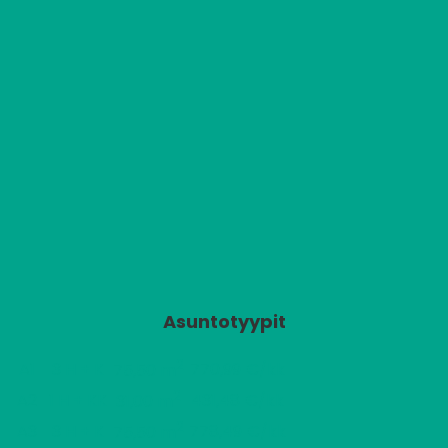
Asuntotyypit
2
A1
3 H + K
770,99 €/kk
75,50 m
2
A2
1 H + KK
431,48 €/kk
31,00 m
2
A3
3 H + K
778,49 €/kk
75,50 m