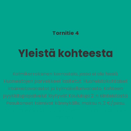
Tornitie 4
Yleistä kohteesta
Kolmikerroksinen kerrostalo, jossa ei ole hissiä.
Huoneistojen parvekkeet lasitetut. Huoneistokohtaiset
irtaimistovarastot ja kylmäkellarivarasto. Kohteen
pyykkitupapalvelut löytyvät Koulukuja 2 :n kiinteistöstä.
Pesukoneet toimivat kännykälle, maksu n. 2 €/pesu.
Vuokra sisältää nettiyhteyden, jonka nopeus on
100/10M.