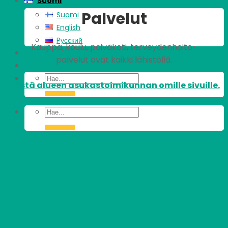
Suomi
Palvelut
Suomi
English
Pусский
Kauppa, koulu, päiväkoti, terveydenhoito-
palvelut ovat kaikki lähistöllä.
Tästä alueen asukastoimikunnan omille sivuille.