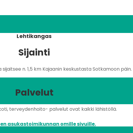
Lehtikangas
Sijainti
sijaitsee n. 1,5 km Kajaanin keskustasta Sotkamoon päin.
Palvelut
oti, terveydenhoito- palvelut ovat kaikki lähistöllä.
en asukastoimikunnan omille sivuille.