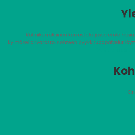
Yl
Kolmikerroksinen kerrostalo, jossa ei ole hissi
kylmäkellarivarasto. Kohteen pyykkitupapalvelut löyty
Vuokra sisältä
Koh
Ei