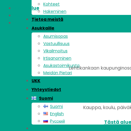
Kohteet
Asuinalue
Hakeminen
Kohde
Tietoa meistä
Asunnot
Asukkaille
Asumisopas
Vastuullisuus
Vikailmoitus
Irtisanominen
Asukastoimikunta
Lehtikankaan kaupunginosa 
Meidän Pietari
UKK
Yhteystiedot
Suomi
Suomi
Kauppa, koulu, päiväk
English
Pусский
Tästä alue