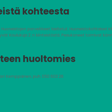
eistä kohteesta
ä. Huoneistojen parvekkeet lasitetut. Huoneistokohtaiset ir
vät Koulukuja 2 :n kiinteistöstä. Pesukoneet toimivat kän
ä nettiyhteyden, jonka nopeus on 100/10M.
teen huoltomies
nari Kemppainen, puh. 050 603 28