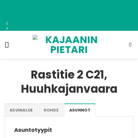
Skip
to
content
Rastitie 2 C21,
Huuhkajanvaara
ASUINALUE
KOHDE
ASUNNOT
Asuntotyypit