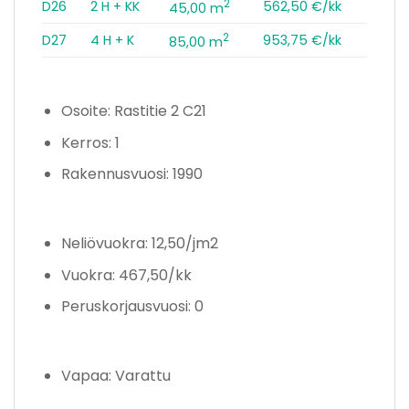
2
D26
2 H + KK
562,50 €/kk
45,00 m
2
D27
4 H + K
953,75 €/kk
85,00 m
Osoite: Rastitie 2 C21
Kerros: 1
Rakennusvuosi: 1990
Neliövuokra: 12,50/jm2
Vuokra: 467,50/kk
Peruskorjausvuosi: 0
Vapaa: Varattu