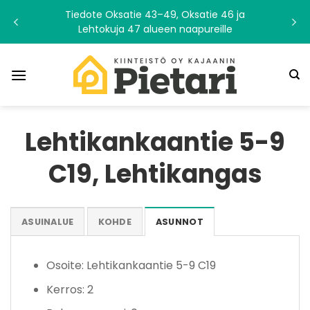
Skip
Tiedote Oksatie 43–49, Oksatie 46 ja
to
Lehtokuja 47 alueen naapureille
content
Lehtikankaantie 5-9
C19, Lehtikangas
ASUINALUE
KOHDE
ASUNNOT
Osoite: Lehtikankaantie 5-9 C19
Kerros: 2