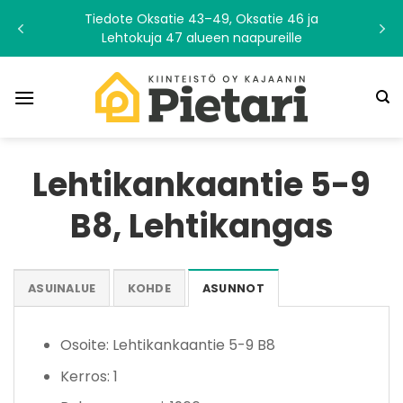
Skip
Tiedote Oksatie 43–49, Oksatie 46 ja
to
Lehtokuja 47 alueen naapureille
content
Lehtikankaantie 5-9
B8, Lehtikangas
ASUINALUE
KOHDE
ASUNNOT
Osoite: Lehtikankaantie 5-9 B8
Kerros: 1