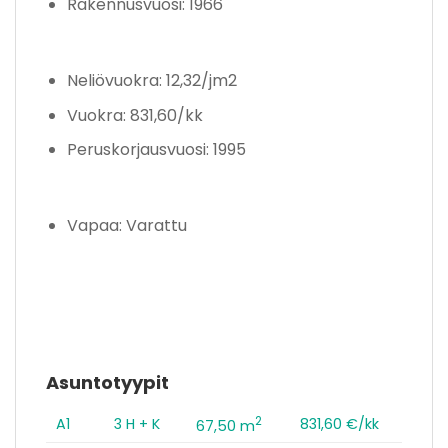
Rakennusvuosi: 1966
Neliövuokra: 12,32/jm2
Vuokra: 831,60/kk
Peruskorjausvuosi: 1995
Vapaa: Varattu
Asuntotyypit
2
A1
3 H + K
831,60 €/kk
67,50 m