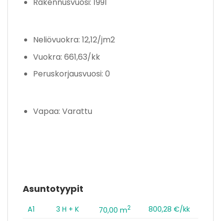
Rakennusvuosi: 1991
Neliövuokra: 12,12/jm2
Vuokra: 661,63/kk
Peruskorjausvuosi: 0
Vapaa: Varattu
Asuntotyypit
2
A1
3 H + K
800,28 €/kk
70,00 m