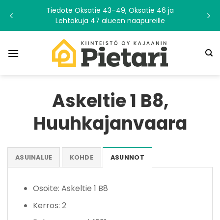
Skip
Tiedote Oksatie 43–49, Oksatie 46 ja
to
Lehtokuja 47 alueen naapureille
content
Askeltie 1 B8,
Huuhkajanvaara
ASUINALUE
KOHDE
ASUNNOT
Osoite: Askeltie 1 B8
Kerros: 2