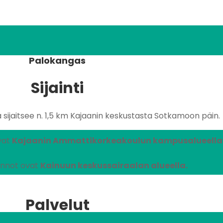
Palokangas
Sijainti
ijaitsee n. 1,5 km Kajaanin keskustasta Sotkamoon päin.
vat
Kajaanin Ammattikorkeakoulun kampusalueella
unnot ovat
Kainuun keskussairaalan alueella.
Palvelut