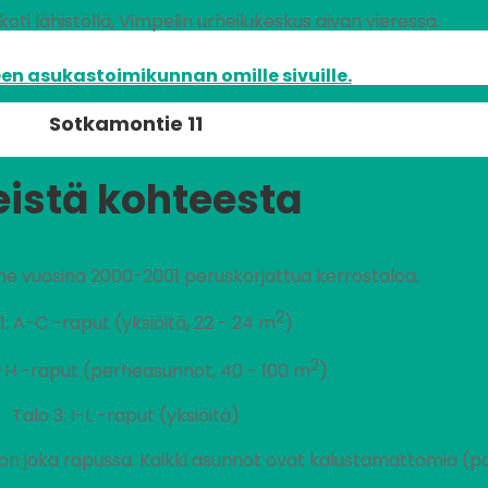
oti lähistöllä, Vimpelin urheilukeskus aivan vieressä.
en asukastoimikunnan omille sivuille.
Sotkamontie 11
eistä kohteesta
me vuosina 2000-2001 peruskorjattua kerrostaloa.
2
1: A-C -raput (yksiöitä, 22 - 24 m
)
2
D-H -raput (perheasunnot, 40 - 100 m
)
Talo 3: I-L -raput (yksiöitä)
 on joka rapussa. Kaikki asunnot ovat kalustamattomia (po