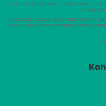
Vesimaksu on kaikissa asunnoissa henkilöperusteinen, 
sisältää ennak
Saunavuoron ja autopaikan voi varata asiakaspalvel
Asukkaille tarkoitetuilla lämmitystolpattomilla pysä
Py
Vuokra sisältä
Koh