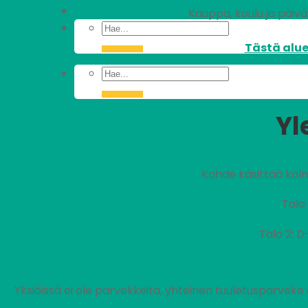
Kauppa, koulu ja päiväk
Tästä alue
Yl
Kohde käsittää kol
Talo 
Talo 2: 
Yksiöissä ei ole parvekkeita, yhteinen tuuletusparveke