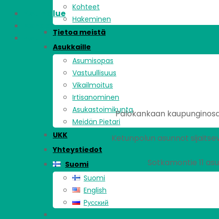
Kohteet
Asuinalue
Hakeminen
Kohde
Tietoa meistä
Asunnot
Asukkaille
Asumisopas
Vastuullisuus
Vikailmoitus
Irtisanominen
Asukastoimikunta
Palokankaan kaupunginosa s
Meidän Pietari
UKK
Ketunpolun asunnot sijaitse
Yhteystiedot
Sotkamontie 11 as
Suomi
Suomi
English
Pусский