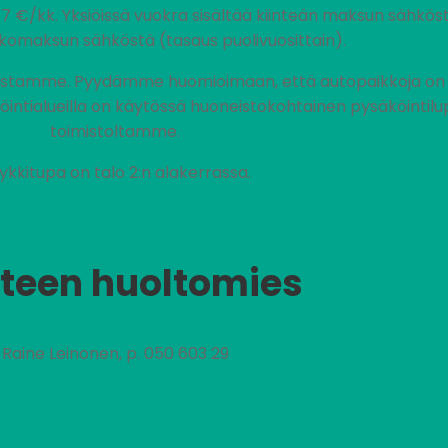
17 €/kk. Yksiöissä vuokra sisältää kiinteän maksun sähkö
komaksun sähköstä (tasaus puolivuosittain).
ustamme. Pyydämme huomioimaan, että autopaikkoja on al
köintialueilla on käytössä huoneistokohtainen pysäköintilu
toimistoltamme.
ykkitupa on talo 2:n alakerrassa.
ä nettiyhteyden, jonka nopeus on 100/10M.
teen huoltomies
Raine Leinonen, p. 050 603 29