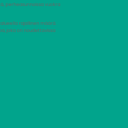
stä, perheasunnoissa vuokra
ueella rajallinen määrä.
pa, joka on noudettavissa