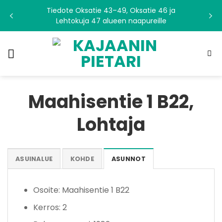
Skip
Tiedote Oksatie 43–49, Oksatie 46 ja
to
Lehtokuja 47 alueen naapureille
content
Maahisentie 1 B22,
Lohtaja
ASUINALUE
KOHDE
ASUNNOT
Osoite: Maahisentie 1 B22
Kerros: 2