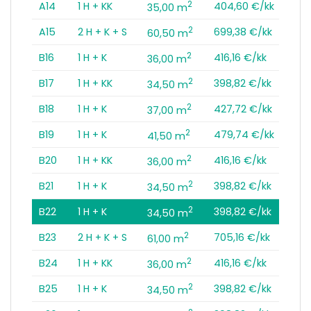
2
A14
1 H + KK
404,60 €/kk
35,00 m
2
A15
2 H + K + S
699,38 €/kk
60,50 m
2
B16
1 H + K
416,16 €/kk
36,00 m
2
B17
1 H + KK
398,82 €/kk
34,50 m
2
B18
1 H + K
427,72 €/kk
37,00 m
2
B19
1 H + K
479,74 €/kk
41,50 m
2
B20
1 H + KK
416,16 €/kk
36,00 m
2
B21
1 H + K
398,82 €/kk
34,50 m
2
B22
1 H + K
398,82 €/kk
34,50 m
2
B23
2 H + K + S
705,16 €/kk
61,00 m
2
B24
1 H + KK
416,16 €/kk
36,00 m
2
B25
1 H + K
398,82 €/kk
34,50 m