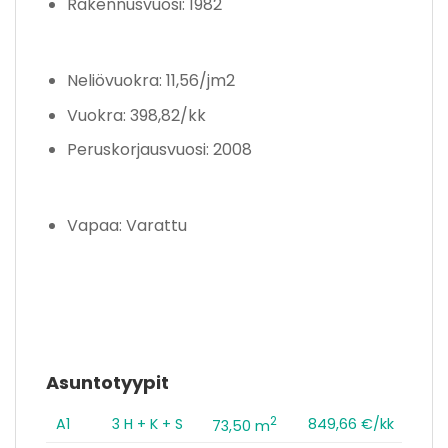
Rakennusvuosi: 1982
Neliövuokra: 11,56/jm2
Vuokra: 398,82/kk
Peruskorjausvuosi: 2008
Vapaa: Varattu
Asuntotyypit
2
A1
3 H + K + S
849,66 €/kk
73,50 m