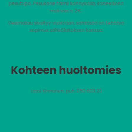
pesutupa. Pesukone toimii kännykällä, koneellinen
maksaa n. 2€.
Vesimaksu sisältyy vuokraan, sähköstä on tehtävä
sopimus sähkölaitoksen kanssa.
Vuokra sisältää nettiyhteyden, jonka nopeus on
100/10M.
Kohteen huoltomies
Lassi Kinnunen, puh. 050 603 23