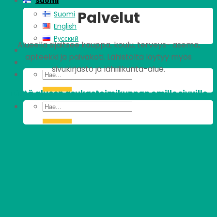
Suomi
Palvelut
Suomi
English
Pусский
Alueella sijaitsee kauppa, koulu, terveys- asema,
apteekki ja päiväkoti. Lähistöltä löytyy myös
sivukirjasto ja lähiliikunta-alue.
Tästä alueen asukastoimikunnan omille sivuille.