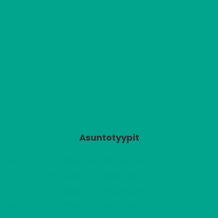
Asuntotyypit
2
A1
2 H + K + S
701,03 €/kk
60,00 m
2
A2
2 H + KK
589,63 €/kk
49,00 m
2
A3
2 H + K + S
701,03 €/kk
60,00 m
2
A4
2 H + K + S
708,05 €/kk
60,00 m