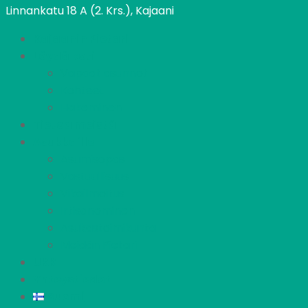
Linnankatu 18 A (2. Krs.), Kajaani
Kajaanin Pietari
Löydä koti
Vapaat asunnot
Kohteet
Hakeminen
Tietoa meistä
Asukkaille
Asumisopas
Vastuullisuus
Vikailmoitus
Irtisanominen
Asukastoimikunta
Meidän Pietari
UKK
Yhteystiedot
Suomi