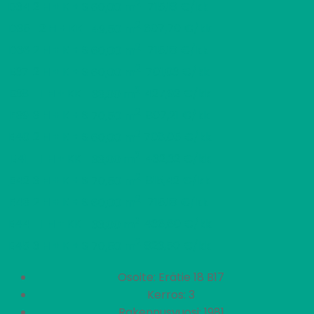
2
D34
2 H + K + S
715,18 €/kk
60,00 m
2
D35
2 H + KK
607,70 €/kk
49,50 m
2
D36
2 H + K + S
715,18 €/kk
60,00 m
2
E37
2 H + K + S
701,03 €/kk
60,00 m
2
E38
1 H + KK
427,92 €/kk
33,00 m
2
E39
3 H + K + S
807,21 €/kk
70,50 m
2
E40
2 H + K + S
708,05 €/kk
60,00 m
2
E41
1 H + KK
432,32 €/kk
33,00 m
2
E42
3 H + K + S
815,42 €/kk
70,50 m
2
E43
2 H + K + S
715,18 €/kk
60,00 m
2
E44
1 H + KK
436,60 €/kk
33,00 m
2
E45
3 H + K + S
823,50 €/kk
70,50 m
Osoite: Erätie 18 B17
Kerros: 3
Rakennusvuosi: 1981