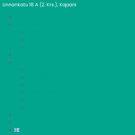
Linnankatu 18 A (2. Krs.), Kajaani
Kajaanin Pietari
Löydä koti
Vapaat asunnot
Kohteet
Hakeminen
Tietoa meistä
Asukkaille
Asumisopas
Vastuullisuus
Vikailmoitus
Irtisanominen
Asukastoimikunta
Meidän Pietari
UKK
Yhteystiedot
Suomi