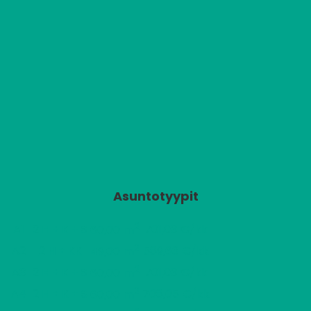
Asuntotyypit
2
A1
2 H + K + S
701,03 €/kk
60,00 m
2
A2
2 H + KK
589,63 €/kk
49,00 m
2
A3
2 H + K + S
701,03 €/kk
60,00 m
2
A4
2 H + K + S
708,05 €/kk
60,00 m