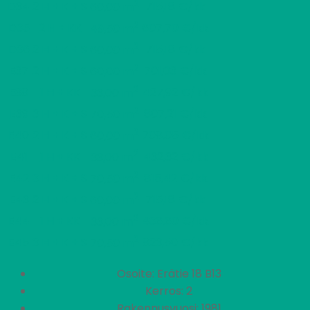
2
D34
2 H + K + S
715,18 €/kk
60,00 m
2
D35
2 H + KK
607,70 €/kk
49,50 m
2
D36
2 H + K + S
715,18 €/kk
60,00 m
2
E37
2 H + K + S
701,03 €/kk
60,00 m
2
E38
1 H + KK
427,92 €/kk
33,00 m
2
E39
3 H + K + S
807,21 €/kk
70,50 m
2
E40
2 H + K + S
708,05 €/kk
60,00 m
2
E41
1 H + KK
432,32 €/kk
33,00 m
2
E42
3 H + K + S
815,42 €/kk
70,50 m
2
E43
2 H + K + S
715,18 €/kk
60,00 m
2
E44
1 H + KK
436,60 €/kk
33,00 m
2
E45
3 H + K + S
823,50 €/kk
70,50 m
Osoite: Erätie 18 B13
Kerros: 2
Rakennusvuosi: 1981