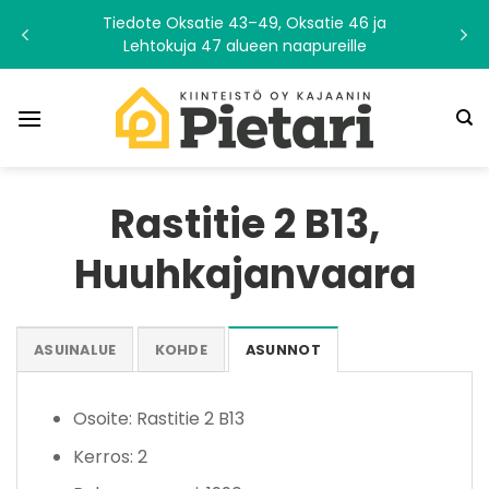
Skip
Tiedote Oksatie 43–49, Oksatie 46 ja
to
Lehtokuja 47 alueen naapureille
content
Rastitie 2 B13,
Huuhkajanvaara
ASUINALUE
KOHDE
ASUNNOT
Osoite: Rastitie 2 B13
Kerros: 2