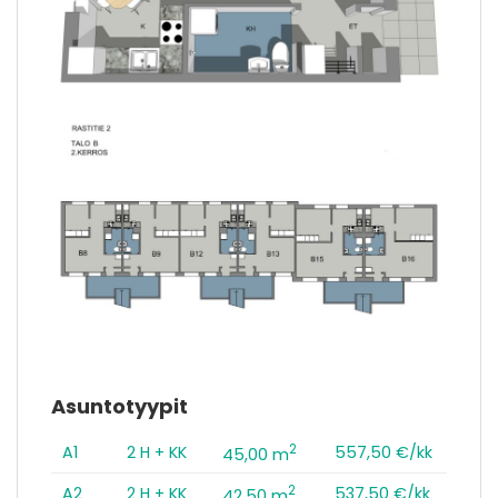
Asuntotyypit
2
A1
2 H + KK
557,50 €/kk
45,00 m
2
A2
2 H + KK
537,50 €/kk
42,50 m