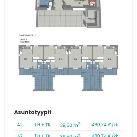
Asuntotyypit
2
A1
1 H + TK
480,74 €/kk
39,50 m
2
A2
1 H + TK
480,74 €/kk
39,50 m