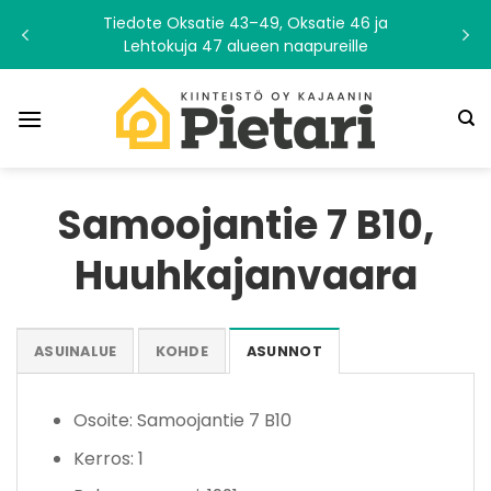
Skip
Tiedote Oksatie 43–49, Oksatie 46 ja
to
Lehtokuja 47 alueen naapureille
content
Samoojantie 7 B10,
Huuhkajanvaara
ASUINALUE
KOHDE
ASUNNOT
Osoite: Samoojantie 7 B10
Kerros: 1