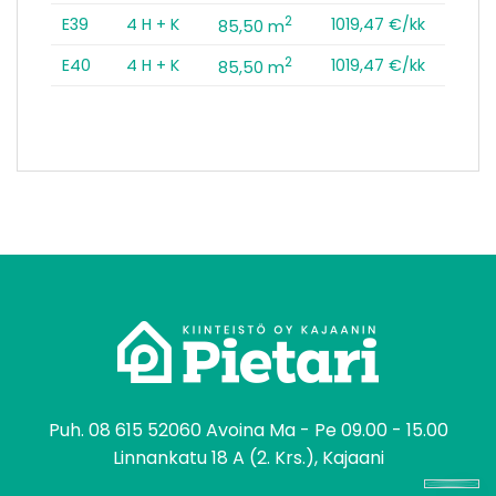
2
E39
4 H + K
1019,47 €/kk
85,50 m
2
E40
4 H + K
1019,47 €/kk
85,50 m
tomo
Puh.
08 615 52060
Avoina Ma - Pe 09.00 - 15.00
Linnankatu 18 A (2. Krs.), Kajaani