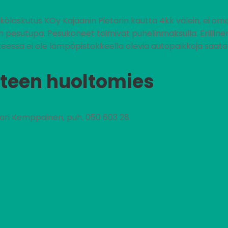
ähkölaskutus KOy Kajaanin Pietarin kautta 4kk välein, ei
pesutupa. Pesukoneet toimivat puhelinmaksulla. Erillinen
essa ei ole lämpöpistokkeella olevia autopaikkoja saatavi
teen huoltomies
nari Kemppainen, puh. 050 603 28