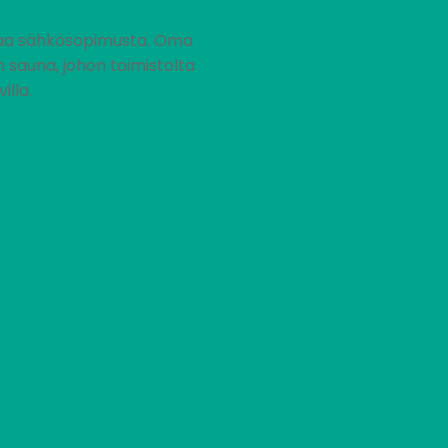
 omaa sähkösopimusta. Oma
 sauna, johon toimistolta
lla.