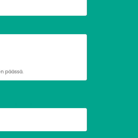
en päässä.
lle sivuille.