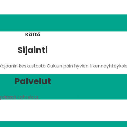
Kättö
Sijainti
Kajaanin keskustasta Ouluun päin hyvien liikenneyhteyksi
Palvelut
n päässä kohteista.
Tästä alueen asukastoimikunnan omi