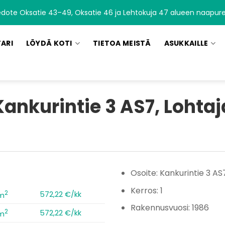
edote Oksatie 43–49, Oksatie 46 ja Lehtokuja 47 alueen naapurei
TARI
LÖYDÄ KOTI
TIETOA MEISTÄ
ASUKKAILLE
Kankurintie 3 AS7, Lohtaj
Osoite: Kankurintie 3 AS
Kerros: 1
2
572,22 €/kk
 m
Rakennusvuosi: 1986
2
572,22 €/kk
 m