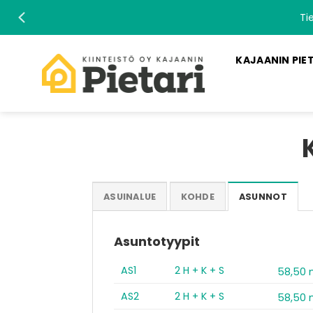
Skip
Ti
to
content
KAJAANIN PIE
ASUINALUE
KOHDE
ASUNNOT
Asuntotyypit
AS1
2 H + K + S
58,50
AS2
2 H + K + S
58,50