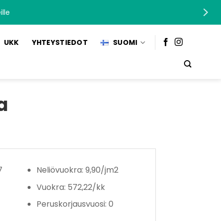
lle
UKK
YHTEYSTIEDOT
SUOMI
a
7
Neliövuokra: 9,90/jm2
Vuokra: 572,22/kk
Peruskorjausvuosi: 0