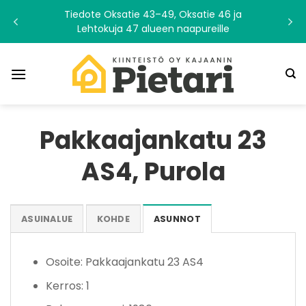
Skip
Tiedote Oksatie 43–49, Oksatie 46 ja
to
Lehtokuja 47 alueen naapureille
content
Pakkaajankatu 23
AS4, Purola
ASUINALUE
KOHDE
ASUNNOT
Osoite: Pakkaajankatu 23 AS4
Kerros: 1