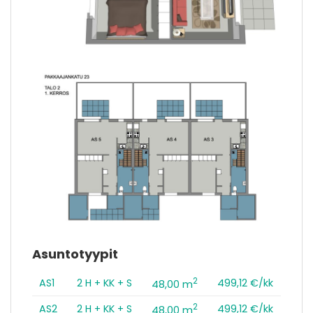
Asuntotyypit
2
AS1
2 H + KK + S
499,12 €/kk
48,00 m
2
AS2
2 H + KK + S
499,12 €/kk
48,00 m