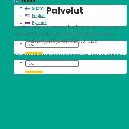
Suomi
Palvelut
Suomi
English
Pусский
Alueella sijaitsee kauppa, koulu, terveys- asema,
apteekki ja päiväkoti. Lähistöltä löytyy myös
sivukirjasto ja lähiliikunta-alue.
Tästä alueen asukastoimikunnan omille sivuille.