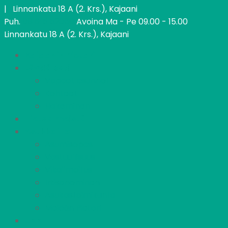
| Linnankatu 18 A (2. Krs.), Kajaani
Puh.
08 615 52060
Avoina Ma - Pe 09.00 - 15.00
Linnankatu 18 A (2. Krs.), Kajaani
Kajaanin Pietari
Löydä koti
Vapaat asunnot
Kohteet
Hakeminen
Tietoa meistä
Asukkaille
Asumisopas
Vastuullisuus
Vikailmoitus
Irtisanominen
Asukastoimikunta
Meidän Pietari
UKK