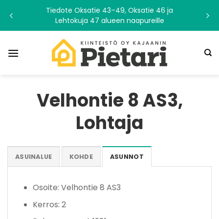
Skip
Tiedote Oksatie 43–49, Oksatie 46 ja
to
Lehtokuja 47 alueen naapureille
content
Velhontie 8 AS3,
Lohtaja
ASUINALUE
KOHDE
ASUNNOT
Osoite: Velhontie 8 AS3
Kerros: 2