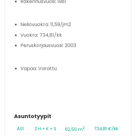
Rakennusvuosi: 1981
Neliövuokra: 11,59/jm2
Vuokra: 734,81/kk
Peruskorjausvuosi: 2003
Vapaa: Varattu
Asuntotyypit
2
AS1
2 H + K + S
734,81 €/kk
62,50 m