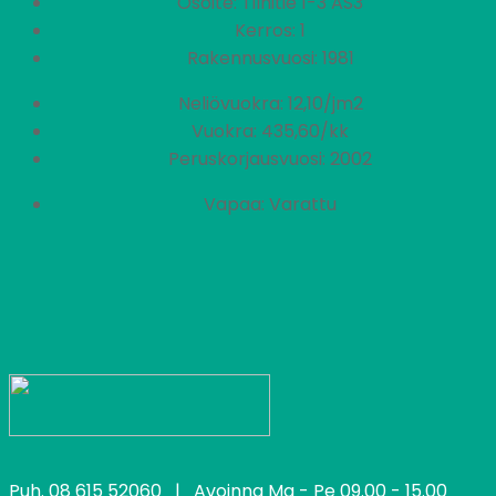
Osoite: Tilhitie 1-3 AS3
Kerros: 1
Rakennusvuosi: 1981
Neliövuokra: 12,10/jm2
Vuokra: 435,60/kk
Peruskorjausvuosi: 2002
Vapaa: Varattu
Puh.
08 615 52060
| Avoinna Ma - Pe 09.00 - 15.00