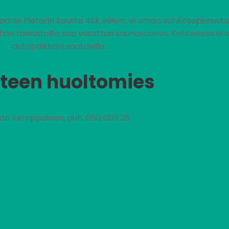
jaanin Pietarin kautta 4kk välein, ei omaa sähkösopimust
johon toimistolta saa varattua saunavuoron. Kohteessa ei 
autopaikkoja saatavilla.
teen huoltomies
nari Kemppainen, puh. 050 603 28