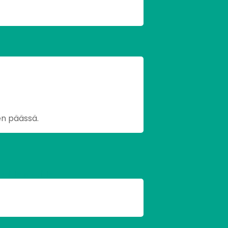
en päässä.
lle sivuille.