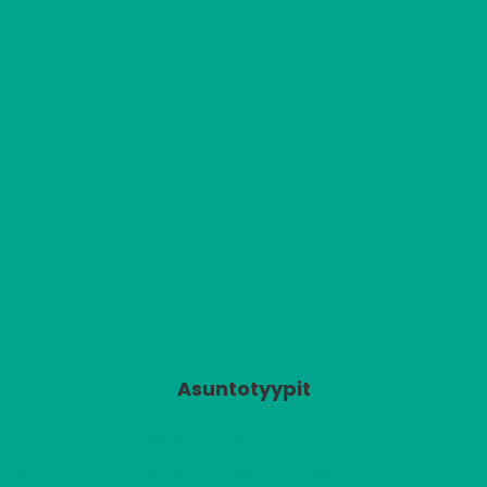
Asuntotyypit
2
AS1
1 H + KK
394,74 €/kk
30,60 m
2
AS2
1 H + KK
394,74 €/kk
30,60 m