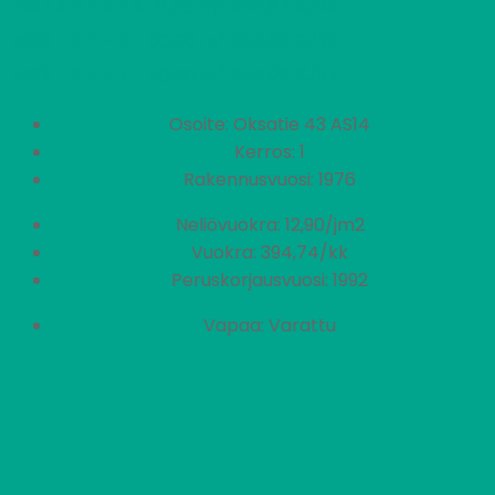
2
AS17
3 H + K + S
906,87 €/kk
71,50 m
2
AS18
2 H + K
654,03 €/kk
50,00 m
2
AS19
2 H + K
654,03 €/kk
50,00 m
Osoite: Oksatie 43 AS14
Kerros: 1
Rakennusvuosi: 1976
Neliövuokra: 12,90/jm2
Vuokra: 394,74/kk
Peruskorjausvuosi: 1992
Vapaa: Varattu