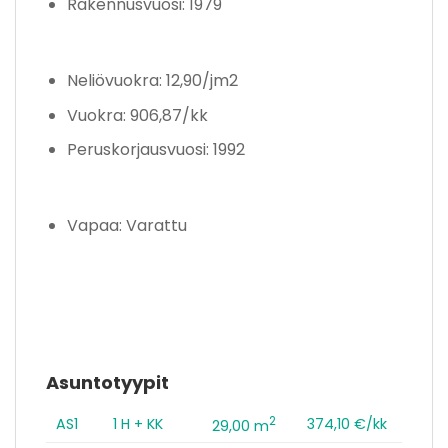
Rakennusvuosi: 1979
Neliövuokra: 12,90/jm2
Vuokra: 906,87/kk
Peruskorjausvuosi: 1992
Vapaa: Varattu
Asuntotyypit
2
AS1
1 H + KK
374,10 €/kk
29,00 m