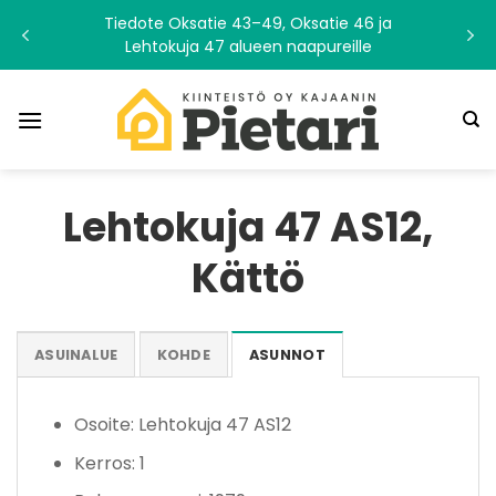
Skip
Tiedote Oksatie 43–49, Oksatie 46 ja
to
Lehtokuja 47 alueen naapureille
content
Lehtokuja 47 AS12,
Kättö
ASUINALUE
KOHDE
ASUNNOT
Osoite: Lehtokuja 47 AS12
Kerros: 1