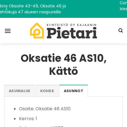
Skip
Concreate Urban Art Fes
Oksatie 46 ja
Vesitorninmäen alueen t
to
naapureille
19.7.2026
content
Oksatie 46 AS10,
Kättö
ASUINALUE
KOHDE
ASUNNOT
Osoite: Oksatie 46 AS10
Kerros: 1