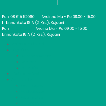
Puh.
08 615 52060
| Avoinna Ma - Pe 09.00 - 15.00
| Linnankatu 18 A (2. Krs.), Kajaani
Puh.
08 615 52060
Avoina Ma - Pe 09.00 - 15.00
Linnankatu 18 A (2. Krs.), Kajaani
Kajaanin Pietari
Löydä koti
Vapaat asunnot
Kohteet
Hakeminen
Tietoa meistä
Asukkaille
Asumisopas
Vastuullisuus
Vikailmoitus
Irtisanominen