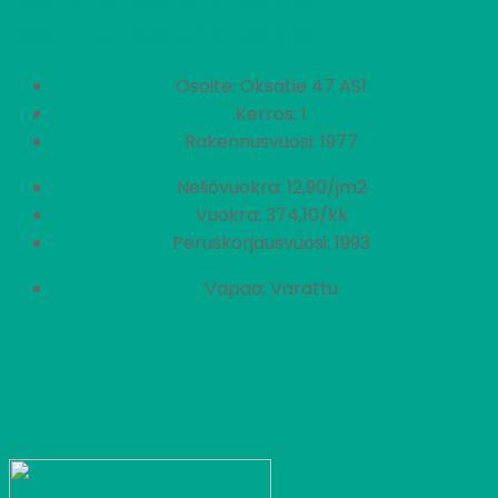
AS15
1 H + KK
374,10 €/kk
29,00 m
2
AS16
1 H + KK
374,10 €/kk
29,00 m
Osoite: Oksatie 47 AS1
Kerros: 1
Rakennusvuosi: 1977
Neliövuokra: 12,90/jm2
Vuokra: 374,10/kk
Peruskorjausvuosi: 1993
Vapaa: Varattu