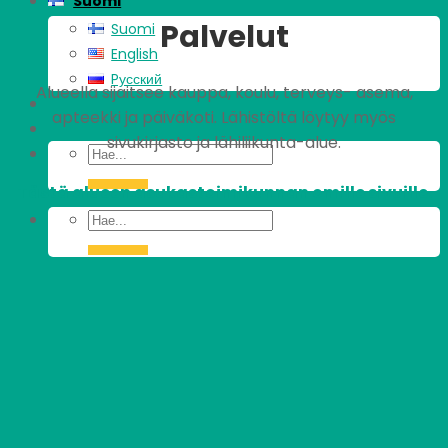
Suomi
Palvelut
Suomi
English
Pусский
Alueella sijaitsee kauppa, koulu, terveys- asema,
apteekki ja päiväkoti. Lähistöltä löytyy myös
sivukirjasto ja lähiliikunta-alue.
Tästä alueen asukastoimikunnan omille sivuille.