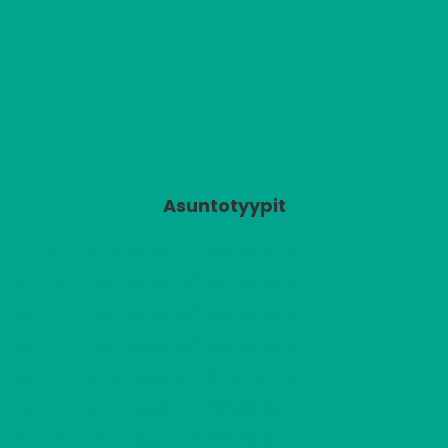
Asuntotyypit
2
A1
2 H + K + S
679,75 €/kk
61,50 m
2
A2
2 H + KK
557,00 €/kk
48,50 m
2
A3
1 H + KK
424,99 €/kk
35,00 m
2
A4
1 H + KK
424,99 €/kk
35,00 m
2
A5
2 H + K + S
675,11 €/kk
61,00 m
2
A6
2 H + K + S
686,69 €/kk
61,50 m
2
A7
2 H + KK
562,79 €/kk
48,50 m