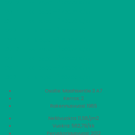
2
B22
2 H + KK
562,79 €/kk
48,50 m
2
B23
1 H + KK
430,78 €/kk
35,00 m
2
B24
1 H + KK
430,78 €/kk
35,00 m
2
B25
2 H + K + S
682,06 €/kk
61,00 m
2
B26
2 H + K + S
693,64 €/kk
61,50 m
2
B27
2 H + KK
569,74 €/kk
48,50 m
2
B28
1 H + KK
433,09 €/kk
35,00 m
2
B29
1 H + KK
433,09 €/kk
35,00 m
2
B30
2 H + K + S
687,85 €/kk
61,00 m
Osoite: Maahisentie 3 A7
Kerros: 2
Rakennusvuosi: 1985
Neliövuokra: 11,58/jm2
Vuokra: 562,79/kk
Peruskorjausvuosi: 2012