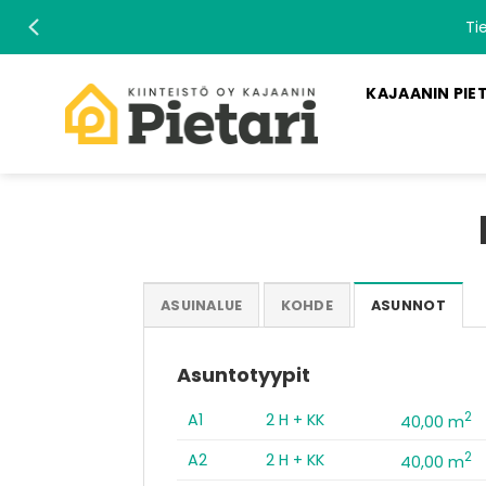
Skip
Ti
to
content
KAJAANIN PIE
ASUINALUE
KOHDE
ASUNNOT
Asuntotyypit
2
A1
2 H + KK
40,00 m
2
A2
2 H + KK
40,00 m