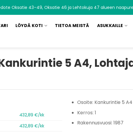
edote Oksatie 43–49, Oksatie 46 ja Lehtokuja 47 alueen naapurei
TARI
LÖYDÄ KOTI
TIETOA MEISTÄ
ASUKKAILLE
Kankurintie 5 A4, Lohtaj
Osoite: Kankurintie 5 A4
Kerros: 1
432,89 €/kk
Rakennusvuosi: 1987
432,89 €/kk