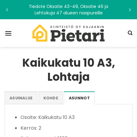
Skip
Tiedote Oksatie 43–49, Oksatie 46 ja
to
Lehtokuja 47 alueen naapureille
content
Kaikukatu 10 A3,
Lohtaja
ASUINALUE
KOHDE
ASUNNOT
Osoite: Kaikukatu 10 A3
Kerros: 2