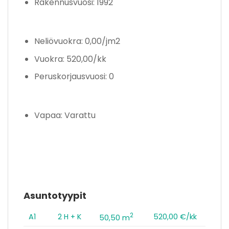
Rakennusvuosi: 1992
Neliövuokra: 0,00/jm2
Vuokra: 520,00/kk
Peruskorjausvuosi: 0
Vapaa: Varattu
Asuntotyypit
2
A1
2 H + K
520,00 €/kk
50,50 m