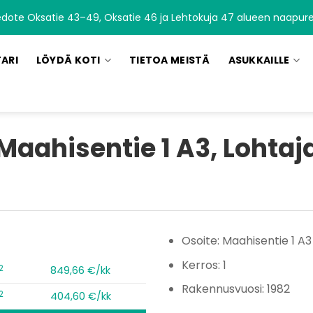
edote Oksatie 43–49, Oksatie 46 ja Lehtokuja 47 alueen naapurei
TARI
LÖYDÄ KOTI
TIETOA MEISTÄ
ASUKKAILLE
Maahisentie 1 A3, Lohtaj
Osoite: Maahisentie 1 A3
Kerros: 1
2
849,66 €/kk
Rakennusvuosi: 1982
2
404,60 €/kk