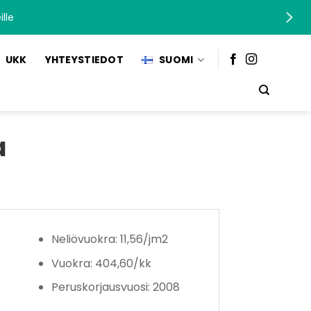
lle
UKK
YHTEYSTIEDOT
SUOMI
a
Neliövuokra: 11,56/jm2
Vuokra: 404,60/kk
Peruskorjausvuosi: 2008