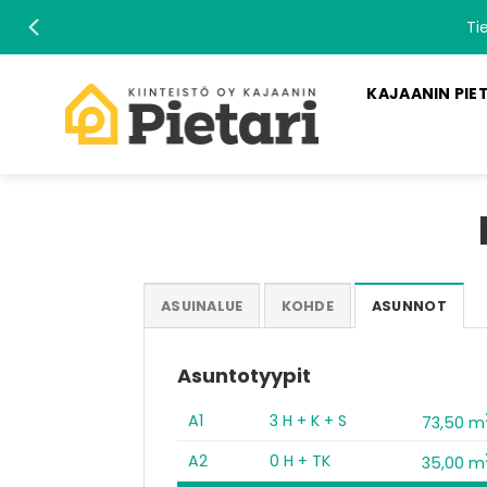
Skip
Ti
to
content
KAJAANIN PIE
ASUINALUE
KOHDE
ASUNNOT
Asuntotyypit
A1
3 H + K + S
73,50 m
A2
0 H + TK
35,00 m