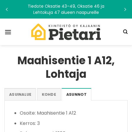
Skip
Tiedote Oksatie 43–49, Oksatie 46 ja
to
Lehtokuja 47 alueen naapureille
content
Maahisentie 1 A12,
Lohtaja
ASUINALUE
KOHDE
ASUNNOT
Osoite: Maahisentie 1 A12
Kerros: 3