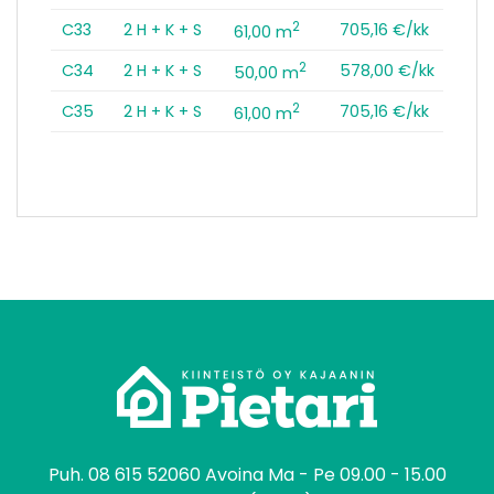
2
C33
2 H + K + S
705,16 €/kk
61,00 m
2
C34
2 H + K + S
578,00 €/kk
50,00 m
2
C35
2 H + K + S
705,16 €/kk
61,00 m
tomo
Puh.
08 615 52060
Avoina Ma - Pe 09.00 - 15.00