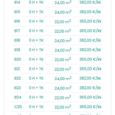
2
B14
0 H + TK
382,00 €/kk
24,00 m
2
B15
0 H + TK
382,00 €/kk
24,00 m
2
B16
0 H + TK
365,00 €/kk
22,00 m
2
B17
0 H + TK
365,00 €/kk
22,00 m
2
B18
0 H + TK
382,00 €/kk
24,00 m
2
B19
0 H + TK
382,00 €/kk
24,00 m
2
B20
0 H + TK
365,00 €/kk
22,00 m
2
B21
0 H + TK
365,00 €/kk
22,00 m
2
B22
0 H + TK
382,00 €/kk
24,00 m
2
B23
0 H + TK
382,00 €/kk
24,00 m
2
B24
0 H + TK
365,00 €/kk
22,00 m
2
C25
0 H + TK
365,00 €/kk
22,00 m