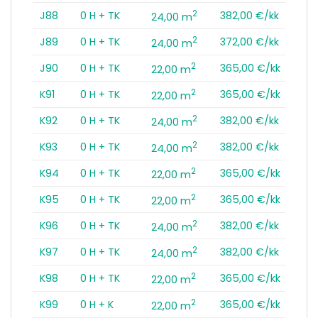
2
J88
0 H + TK
382,00 €/kk
24,00 m
2
J89
0 H + TK
372,00 €/kk
24,00 m
2
J90
0 H + TK
365,00 €/kk
22,00 m
2
K91
0 H + TK
365,00 €/kk
22,00 m
2
K92
0 H + TK
382,00 €/kk
24,00 m
2
K93
0 H + TK
382,00 €/kk
24,00 m
2
K94
0 H + TK
365,00 €/kk
22,00 m
2
K95
0 H + TK
365,00 €/kk
22,00 m
2
K96
0 H + TK
382,00 €/kk
24,00 m
2
K97
0 H + TK
382,00 €/kk
24,00 m
2
K98
0 H + TK
365,00 €/kk
22,00 m
2
K99
0 H + K
365,00 €/kk
22,00 m