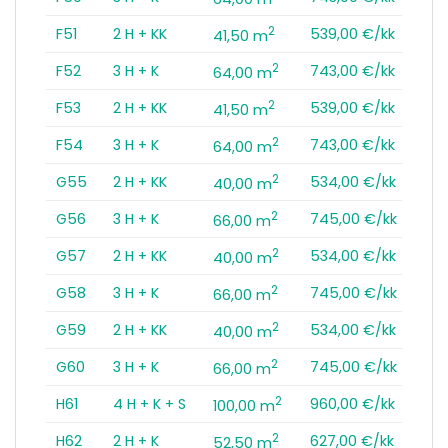
2
F51
2 H + KK
539,00 €/kk
41,50 m
2
F52
3 H + K
743,00 €/kk
64,00 m
2
F53
2 H + KK
539,00 €/kk
41,50 m
2
F54
3 H + K
743,00 €/kk
64,00 m
2
G55
2 H + KK
534,00 €/kk
40,00 m
2
G56
3 H + K
745,00 €/kk
66,00 m
2
G57
2 H + KK
534,00 €/kk
40,00 m
2
G58
3 H + K
745,00 €/kk
66,00 m
2
G59
2 H + KK
534,00 €/kk
40,00 m
2
G60
3 H + K
745,00 €/kk
66,00 m
2
H61
4 H + K + S
960,00 €/kk
100,00 m
2
H62
2 H + K
627,00 €/kk
52,50 m