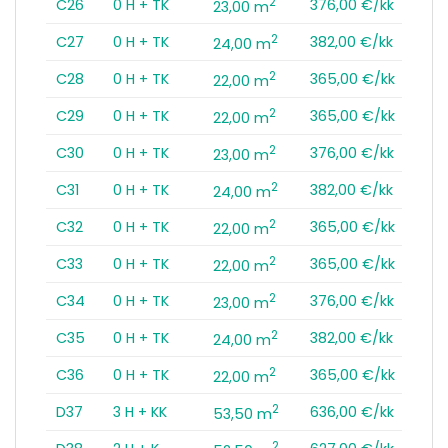
2
C26
0 H + TK
376,00 €/kk
23,00 m
2
C27
0 H + TK
382,00 €/kk
24,00 m
2
C28
0 H + TK
365,00 €/kk
22,00 m
2
C29
0 H + TK
365,00 €/kk
22,00 m
2
C30
0 H + TK
376,00 €/kk
23,00 m
2
C31
0 H + TK
382,00 €/kk
24,00 m
2
C32
0 H + TK
365,00 €/kk
22,00 m
2
C33
0 H + TK
365,00 €/kk
22,00 m
2
C34
0 H + TK
376,00 €/kk
23,00 m
2
C35
0 H + TK
382,00 €/kk
24,00 m
2
C36
0 H + TK
365,00 €/kk
22,00 m
2
D37
3 H + KK
636,00 €/kk
53,50 m
2