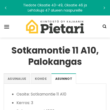
Skip
Tiedote Oksatie 43–49, Oksatie 46 ja
to
Lehtokuja 47 alueen naapureille
content
Sotkamontie 11 A10,
Palokangas
ASUINALUE
KOHDE
ASUNNOT
Osoite: Sotkamontie 11 A10
Kerros: 3