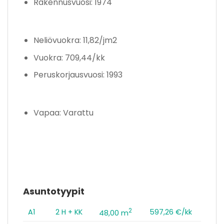
Rakennusvuosi: 1974
Neliövuokra: 11,82/jm2
Vuokra: 709,44/kk
Peruskorjausvuosi: 1993
Vapaa: Varattu
Asuntotyypit
2
A1
2 H + KK
597,26 €/kk
48,00 m